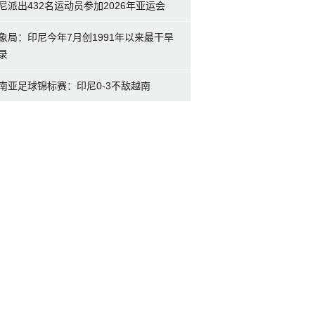
尼派出432名运动员参加2026年亚运会
象局：印尼今年7月创1991年以来最干旱
录
南亚足球锦标赛：印尼0-3不敌越南