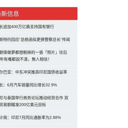
最新信息
长追加400万亿盾支持国有银行
斯特约回应“总统函拟更换警察总长”传闻
朝偉做夢都想刪掉的一張「照片」往后
0年有嘴都說不清，無人相信！
尔巴亚：中东冲突推高印尼国债收益率
长：6月汽车销量同比增长32.9%
尼与泰国举行商务论坛推动经贸合作 双
贸易额瞄准200亿美元目标
计局：印尼7月同比通胀率为2.88%