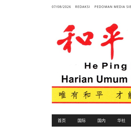
07/08/2026
REDAKSI
PEDOMAN MEDIA SI
Main menu
Skip to content
首页
国际
国内
华社