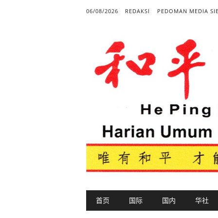
06/08/2026
REDAKSI
PEDOMAN MEDIA SI
Main menu
Skip to content
首页
国际
国内
华社