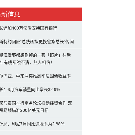
最新信息
长追加400万亿盾支持国有银行
斯特约回应“总统函拟更换警察总长”传闻
朝偉做夢都想刪掉的一張「照片」往后
0年有嘴都說不清，無人相信！
尔巴亚：中东冲突推高印尼国债收益率
长：6月汽车销量同比增长32.9%
尼与泰国举行商务论坛推动经贸合作 双
贸易额瞄准200亿美元目标
计局：印尼7月同比通胀率为2.88%