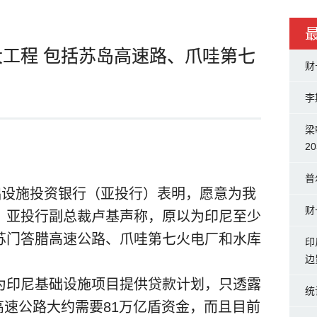
工程 包括苏岛高速路、爪哇第七
财
李
梁
2
普
础设施投资银行（亚投行）表明，愿意为我
财
。亚投行副总裁卢基声称，原以为印尼至少
苏门答腊高速公路、爪哇第七火电厂和水库
印
边
为印尼基础设施项目提供贷款计划，只透露
统
高速公路大约需要81万亿盾资金，而且目前