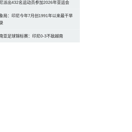
尼派出432名运动员参加2026年亚运会
象局：印尼今年7月创1991年以来最干旱
录
南亚足球锦标赛：印尼0-3不敌越南