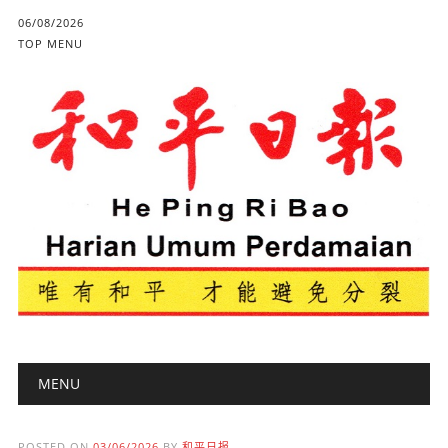
06/08/2026
TOP MENU
Main menu
Skip to content
MENU
POSTED ON
03/06/2026
BY
和平日报