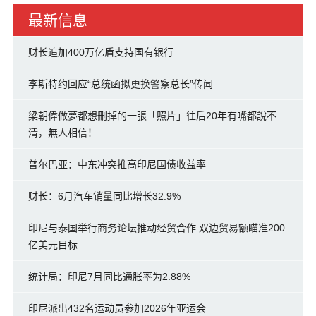
最新信息
财长追加400万亿盾支持国有银行
李斯特约回应“总统函拟更换警察总长”传闻
梁朝偉做夢都想刪掉的一張「照片」往后20年有嘴都說不
清，無人相信！
普尔巴亚：中东冲突推高印尼国债收益率
财长：6月汽车销量同比增长32.9%
印尼与泰国举行商务论坛推动经贸合作 双边贸易额瞄准200
亿美元目标
统计局：印尼7月同比通胀率为2.88%
印尼派出432名运动员参加2026年亚运会