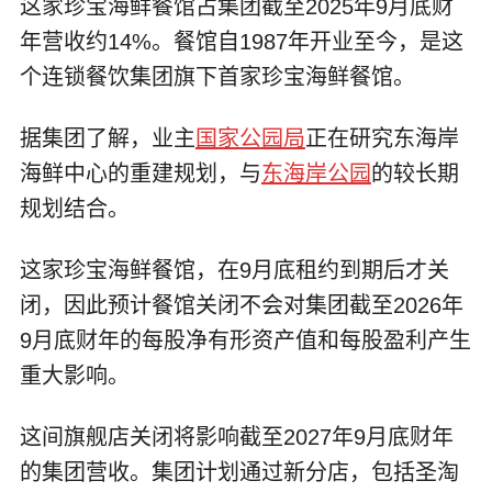
这家珍宝海鲜餐馆占集团截至2025年9月底财
年营收约14%。餐馆自1987年开业至今，是这
个连锁餐饮集团旗下首家珍宝海鲜餐馆。
据集团了解，业主
国家公园局
正在研究东海岸
海鲜中心的重建规划，与
东海岸公园
的较长期
规划结合。
这家珍宝海鲜餐馆，在9月底租约到期后才关
闭，因此预计餐馆关闭不会对集团截至2026年
9月底财年的每股净有形资产值和每股盈利产生
重大影响。
这间旗舰店关闭将影响截至2027年9月底财年
的集团营收。集团计划通过新分店，包括圣淘