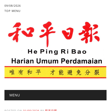
09/08/2026
TOP MENU
Main menu
Skip to content
MENU
POSTED ON
31/05/2026
BY
和平日报