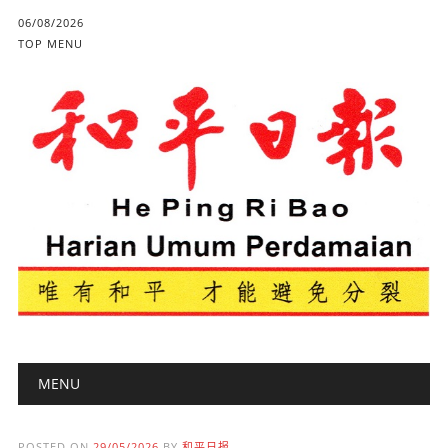
06/08/2026
TOP MENU
Main menu
Skip to content
MENU
POSTED ON
29/05/2026
BY
和平日报