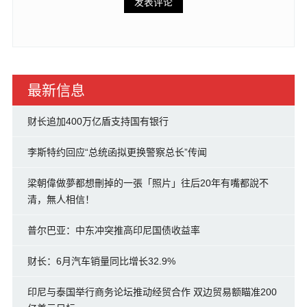
最新信息
财长追加400万亿盾支持国有银行
李斯特约回应“总统函拟更换警察总长”传闻
梁朝偉做夢都想刪掉的一張「照片」往后20年有嘴都說不
清，無人相信！
普尔巴亚：中东冲突推高印尼国债收益率
财长：6月汽车销量同比增长32.9%
印尼与泰国举行商务论坛推动经贸合作 双边贸易额瞄准200