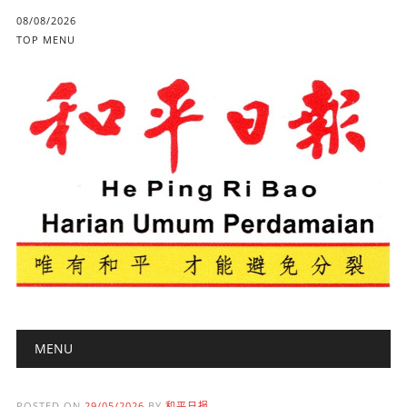
08/08/2026
TOP MENU
Main menu
Skip to content
MENU
POSTED ON
29/05/2026
BY
和平日报