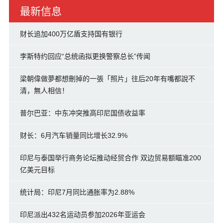
最新信息
财长追加400万亿盾支持国有银行
李斯特约回应“总统函拟更换警察总长”传闻
梁朝偉做夢都想刪掉的一張「照片」往后20年有嘴都說不
清，無人相信！
普尔巴亚：中东冲突推高印尼国债收益率
财长：6月汽车销量同比增长32.9%
印尼与泰国举行商务论坛推动经贸合作 双边贸易额瞄准200
亿美元目标
统计局：印尼7月同比通胀率为2.88%
印尼派出432名运动员参加2026年亚运会