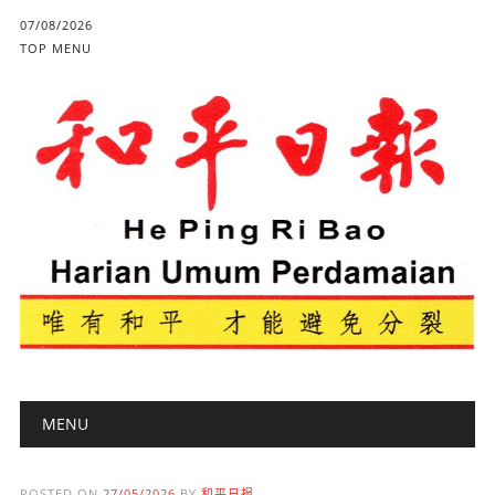
07/08/2026
TOP MENU
Main menu
Skip to content
MENU
POSTED ON
27/05/2026
BY
和平日报