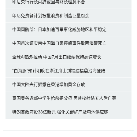
印尼央行行长闪辞或因与财长理念不合
印尼免费餐计划被批浪费和制造巨量厨余
中国国防部：日本加速再军事化威胁地区和平稳定
中国首次证实南中国海自家撞船事件致两海警死亡
全球AI热潮拉动 中国7月出口继续保持高速增长
“白海豚”预计明晚在浙江舟山到福建福鼎沿海登陆
中国大陆央行据悉在香港增加黄金存放
泰国曼谷近郊中学生枪杀祖父母 再赴校射杀五人后自轰
特朗普政府投38亿新元 强化关键矿产及电池供应链