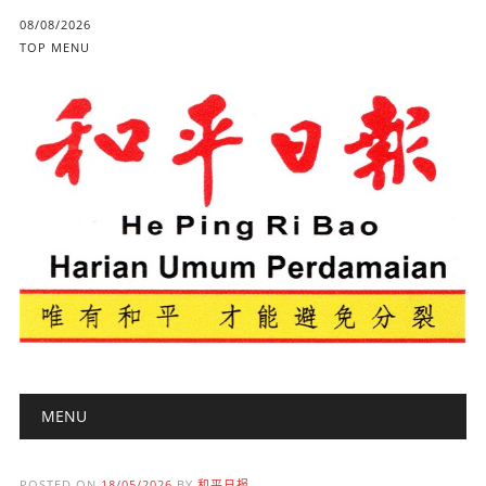
08/08/2026
TOP MENU
Main menu
Skip to content
MENU
POSTED ON
18/05/2026
BY
和平日报