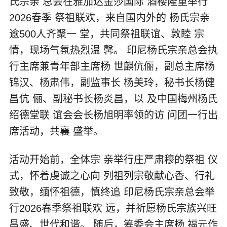
氏宗亲 总会在雅加达金莎国际 酒楼隆重举行
2026春季 祭祖联欢，来自国内外的 杨氏宗亲
逾500人齐聚一 堂，共同祭祖联谊、敦睦 宗
情，现场气氛热烈温 馨。 印尼杨氏宗亲总会执
行主席兼青年部主席杨 世麒伉俪，副总主席杨
锦汉、杨肃伟，副监事长 杨美玲，秘书长杨健
昌伉 俪、副秘书长杨炎昌，以 及中国梅州杨氏
绍德堂联 谊会会长杨旭明率领的访 问团一行出
席活动，共襄 盛举。
活动开始前，全体宗 亲举行庄严肃穆的祭祖 仪
式，怀着虔诚之心向 列祖列宗敬献心香、行礼
致敬，缅怀祖德，慎终追 印尼杨氏宗亲总会举
行2026春季祭祖联欢 远，并祈愿杨氏宗族兴旺
昌盛、世代和谐。 随后，筹委会主席杨 福元作