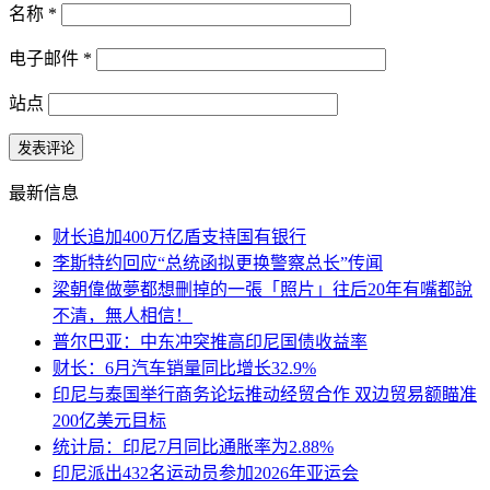
名称
*
电子邮件
*
站点
最新信息
财长追加400万亿盾支持国有银行
李斯特约回应“总统函拟更换警察总长”传闻
梁朝偉做夢都想刪掉的一張「照片」往后20年有嘴都說
不清，無人相信！
普尔巴亚：中东冲突推高印尼国债收益率
财长：6月汽车销量同比增长32.9%
印尼与泰国举行商务论坛推动经贸合作 双边贸易额瞄准
200亿美元目标
统计局：印尼7月同比通胀率为2.88%
印尼派出432名运动员参加2026年亚运会