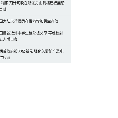
白海豚”预计明晚在浙江舟山到福建福鼎沿
登陆
国大陆央行据悉在香港增加黄金存放
国曼谷近郊中学生枪杀祖父母 再赴校射
五人后自轰
朗普政府投38亿新元 强化关键矿产及电
供应链