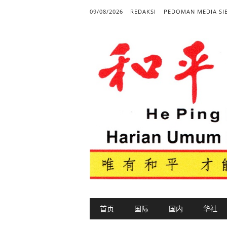
09/08/2026
REDAKSI
PEDOMAN MEDIA SI
Main menu
Skip to content
首页
国际
国内
华社