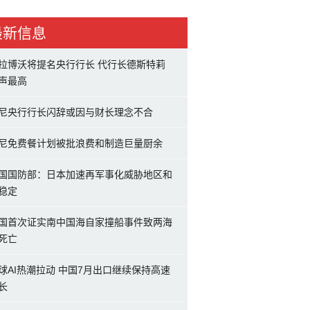
最新信息
拉博沃将提名央行行长 代行长德斯特莉
声最高
尼央行行长闪辞或因与财长理念不合
尼免费餐计划被批浪费和制造巨量厨余
国国防部：日本加速再军事化威胁地区和
稳定
国首次证实南中国海自家撞船事件致两海
死亡
球AI热潮拉动 中国7月出口继续保持高速
长