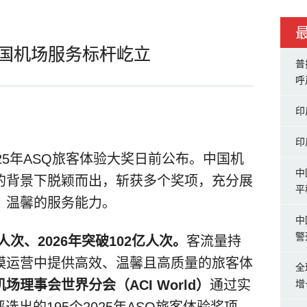
 中国机场服务标杆屹立
普
呼
印
印
 2025年ASQ旅客体验大奖日前公布。中国机
中
的背景下脱颖而出，斩获多个奖项，充分展
平
、温馨的服务能力。
中
警
人次、2026年突破102亿人次。
客流量持
模运营中提供高效、温馨且高质量的旅客体
全
场理事会世界分会（ACI World）
通过实
增
选出的195个2025年ASQ旅客体验奖项