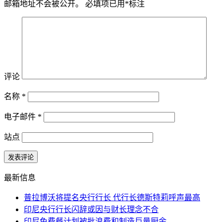
邮箱地址不会被公开。
必填项已用
*
标注
评论
名称
*
电子邮件
*
站点
最新信息
普拉博沃将提名央行行长 代行长德斯特莉呼声最高
印尼央行行长闪辞或因与财长理念不合
印尼免费餐计划被批浪费和制造巨量厨余