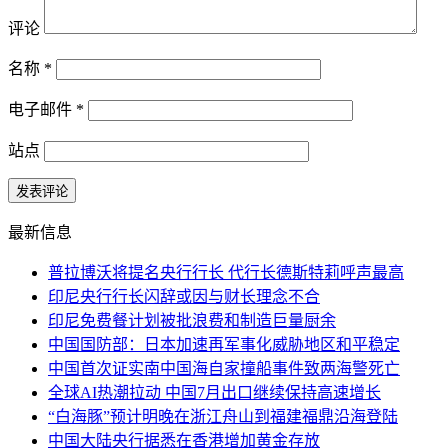
评论
名称
*
电子邮件
*
站点
最新信息
普拉博沃将提名央行行长 代行长德斯特莉呼声最高
印尼央行行长闪辞或因与财长理念不合
印尼免费餐计划被批浪费和制造巨量厨余
中国国防部：日本加速再军事化威胁地区和平稳定
中国首次证实南中国海自家撞船事件致两海警死亡
全球AI热潮拉动 中国7月出口继续保持高速增长
“白海豚”预计明晚在浙江舟山到福建福鼎沿海登陆
中国大陆央行据悉在香港增加黄金存放