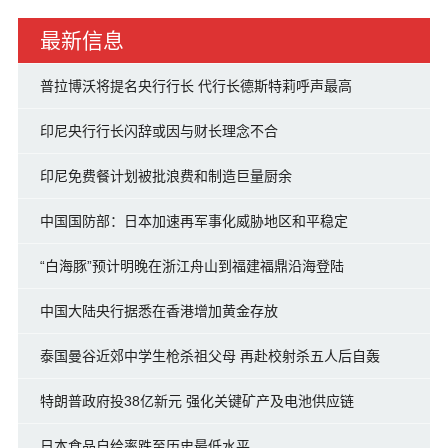
最新信息
普拉博沃将提名央行行长 代行长德斯特莉呼声最高
印尼央行行长闪辞或因与财长理念不合
印尼免费餐计划被批浪费和制造巨量厨余
中国国防部：日本加速再军事化威胁地区和平稳定
“白海豚”预计明晚在浙江舟山到福建福鼎沿海登陆
中国大陆央行据悉在香港增加黄金存放
泰国曼谷近郊中学生枪杀祖父母 再赴校射杀五人后自轰
特朗普政府投38亿新元 强化关键矿产及电池供应链
日本食品自给率跌至历史最低水平