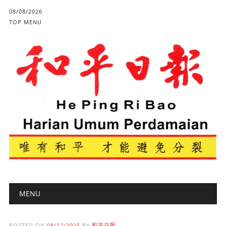
08/08/2026
TOP MENU
Main menu
Skip to content
MENU
POSTED ON
08/12/2025
BY
和平日报