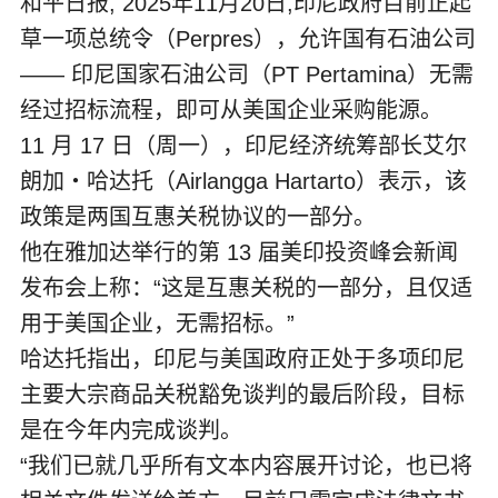
和平日报, 2025年11月20日,印尼政府目前正起
草一项总统令（Perpres），允许国有石油公司
—— 印尼国家石油公司（PT Pertamina）无需
经过招标流程，即可从美国企业采购能源。
11 月 17 日（周一），印尼经济统筹部长艾尔
朗加・哈达托（Airlangga Hartarto）表示，该
政策是两国互惠关税协议的一部分。
他在雅加达举行的第 13 届美印投资峰会新闻
发布会上称：“这是互惠关税的一部分，且仅适
用于美国企业，无需招标。”
哈达托指出，印尼与美国政府正处于多项印尼
主要大宗商品关税豁免谈判的最后阶段，目标
是在今年内完成谈判。
“我们已就几乎所有文本内容展开讨论，也已将