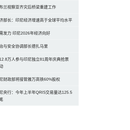
布兰视察亚齐灾后桥梁重建工作
济部长：印尼经济增速高于全球平均水平
需发力 印尼2026年经济向好
治与安全协调部长德扎马里
12.8万人参与印尼独立81周年庆典抢票
动
尼财政部将接管雅万高铁60%股权
尼央行：今年上半年QRIS交易量达125.5
笔