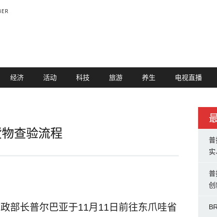
BER
经济
活动
科技
旅游
养生
电视直播
货物查验流程
普
实
普
创
, 财政部长普尔巴亚于11月11日前往东爪哇省
B