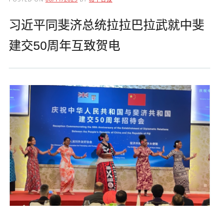
习近平同斐济总统拉拉巴拉武就中斐
建交50周年互致贺电