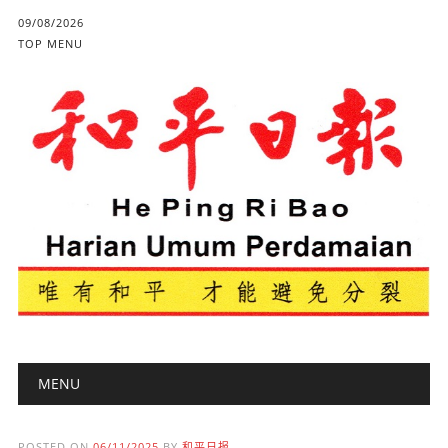
09/08/2026
TOP MENU
Main menu
Skip to content
MENU
POSTED ON
06/11/2025
BY
和平日报