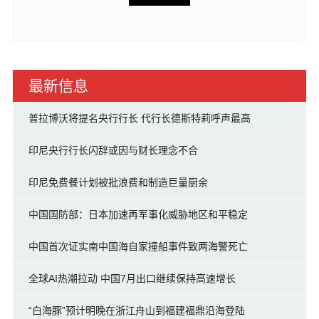
最新信息
普拉博沃将提名央行行长 代行长德斯特莉呼声最高
印尼央行行长闪辞或因与财长理念不合
印尼免费餐计划被批浪费和制造巨量厨余
中国国防部：日本加速再军事化威胁地区和平稳定
中国首次证实南中国海自家撞船事件致两海警死亡
全球AI热潮拉动 中国7月出口继续保持高速增长
“白海豚”预计明晚在浙江舟山到福建福鼎沿海登陆