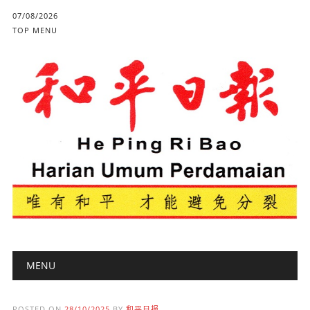
07/08/2026
TOP MENU
Main menu
Skip to content
MENU
POSTED ON
28/10/2025
BY
和平日报