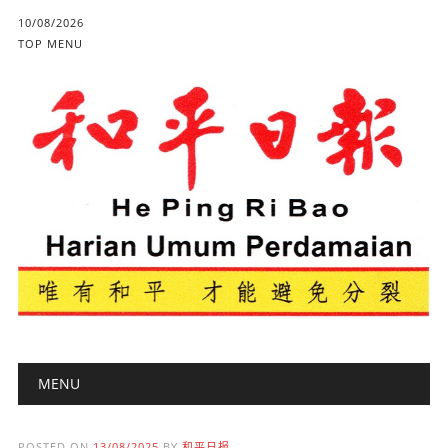
10/08/2026
TOP MENU
Main menu
Skip to content
MENU
POSTED ON
13/08/2025
BY
和平日报