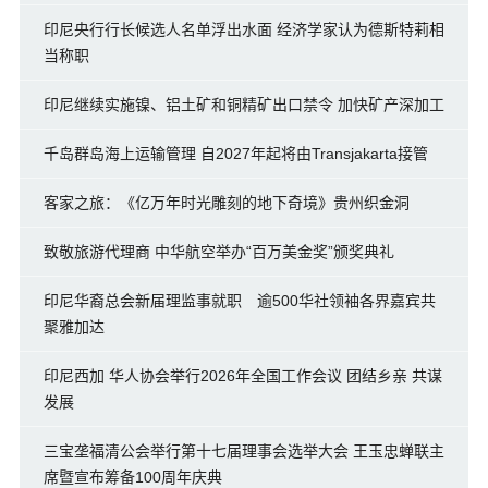
印尼央行行长候选人名单浮出水面 经济学家认为德斯特莉相
当称职
印尼继续实施镍、铝土矿和铜精矿出口禁令 加快矿产深加工
千岛群岛海上运输管理 自2027年起将由Transjakarta接管
客家之旅：《亿万年时光雕刻的地下奇境》贵州织金洞
致敬旅游代理商 中华航空举办“百万美金奖”颁奖典礼
印尼华裔总会新届理监事就职 逾500华社领袖各界嘉宾共
聚雅加达
印尼西加 华人协会举行2026年全国工作会议 团结乡亲 共谋
发展
三宝垄福清公会举行第十七届理事会选举大会 王玉忠蝉联主
席暨宣布筹备100周年庆典