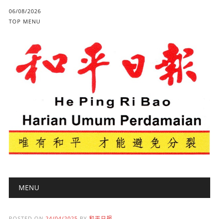
06/08/2026
TOP MENU
Main menu
Skip to content
MENU
POSTED ON
24/04/2025
BY
和平日报