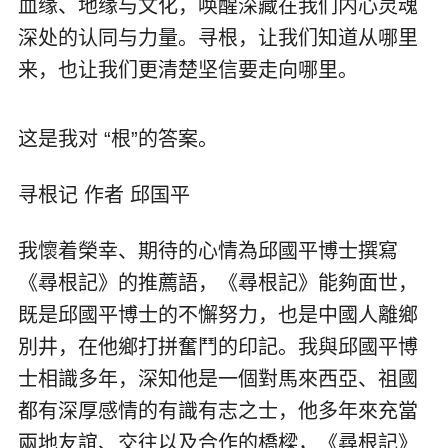
血缘、地缘与文化，唤醒深藏在我们内心灵魂
深处的认同与力量。寻根，让我们知道从哪里
来，也让我们更清楚坚信要走向哪里。
这是我对 “根”的答案。
寻根记 作者 邱国平
我懷着榮幸、期待的心情為邱國平博士撰寫
《尋根記》的推薦語，《尋根記》能夠面世，
既是邱國平博士的不懈努力，也是中國人離鄉
別井，在他鄉打拼奮鬥的印記。我與邱國平博
士相識多年，深知他是一個對馬來西亞、祖國
都有深厚感情的有識有志之士，他多年來充當
兩地友誼、交往以及合作的橋樑，《尋根記》