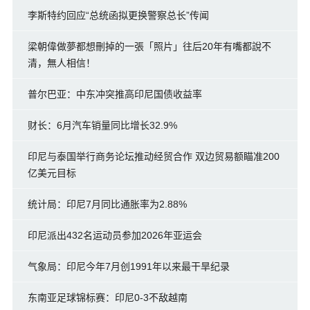
李斯特约回应“总统函拟更换警察总长”传闻
梁朝偉做夢都想刪掉的一張「照片」往后20年有嘴都說不
清，無人相信！
普尔巴亚：中东冲突推高印尼国债收益率
财长：6月汽车销量同比增长32.9%
印尼与泰国举行商务论坛推动经贸合作 双边贸易额瞄准200
亿美元目标
统计局：印尼7月同比通胀率为2.88%
印尼派出432名运动员参加2026年亚运会
气象局：印尼今年7月创1991年以来最干旱纪录
东南亚足球锦标赛：印尼0-3不敌越南