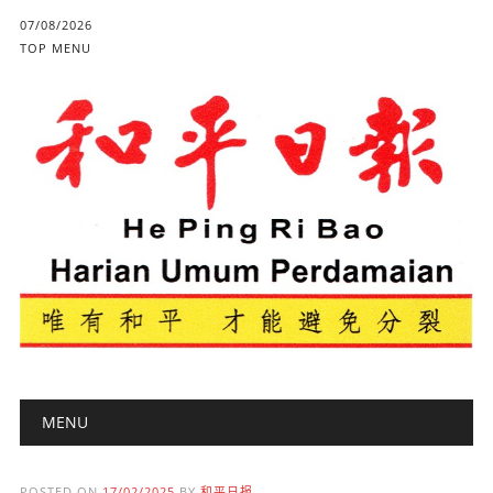
07/08/2026
TOP MENU
Main menu
Skip to content
MENU
POSTED ON
17/02/2025
BY
和平日报