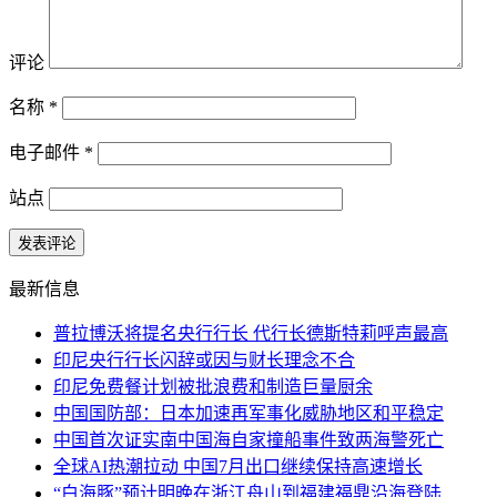
评论
名称
*
电子邮件
*
站点
最新信息
普拉博沃将提名央行行长 代行长德斯特莉呼声最高
印尼央行行长闪辞或因与财长理念不合
印尼免费餐计划被批浪费和制造巨量厨余
中国国防部：日本加速再军事化威胁地区和平稳定
中国首次证实南中国海自家撞船事件致两海警死亡
全球AI热潮拉动 中国7月出口继续保持高速增长
“白海豚”预计明晚在浙江舟山到福建福鼎沿海登陆