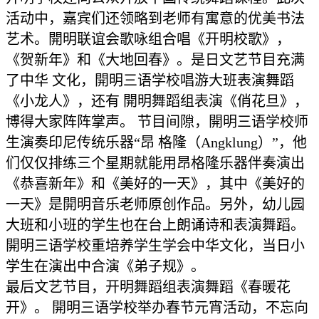
活动中，嘉宾们还领略到老师有寓意的优美书法
艺术。開明联谊会歌咏组合唱《开明校歌》，
《贺新年》和《大地回春》。是日文艺节目充满
了中华 文化，開明三语学校唱游大班表演舞蹈
《小龙人》，还有 開明舞蹈组表演《俏花旦》，
博得大家阵阵掌声。 节目间隙，開明三语学校师
生演奏印尼传统乐器“昂 格隆（Angklung）”，他
们仅仅排练三个星期就能用昂格隆乐器伴奏演出
《恭喜新年》和《美好的一天》，其中《美好的
一天》是開明音乐老师原创作品。另外，幼儿园
大班和小班的学生也在台上朗诵诗和表演舞蹈。
開明三语学校重培养学生学会中华文化，当日小
学生在演出中合演《弟子规》。
最后文艺节目，开明舞蹈组表演舞蹈《春暖花
开》。 開明三语学校举办春节元宵活动，不忘向