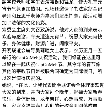
語学校老师和学生表演舞獅和舞龙，使大礼堂元
宵节气氛更加热闹。现场还邀请了书法家翁金记
老师和丘思千老师为嘉宾们泼墨挥毫，给活动增
加了浓郁的文化色彩。
筹委会主席刘文召致辞说，他对大家的到来表示
欢迎与感谢，今天适逢元宵节，祝愿大家元宵快
乐，身体健康，财源广进，阖家平安。
开明联谊会辅导吴萌暄女士表示，农历正月十五
举行的CapGoMeh庆祝活动，我们缘能在这里可
以聚在一起庆祝CapGoMeh节。其今年的春节像
其他的宗教节日是被联合国确定为囯际假日，所
以这是值得庆祝的。
她说，“在此，让我代表開明联谊会全体理事欢迎
大家的到来，并向大家拜个晚年，祝福大家新春
快乐，身体健康，龙年吉祥，心想事成，万事顺
意，家庭幸福美满！我们的新校舍刚刚落成启