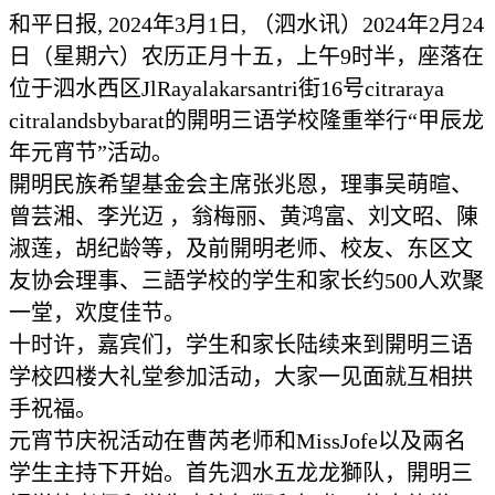
和平日报, 2024年3月1日, （泗水讯）2024年2月24
日（星期六）农历正月十五，上午9时半，座落在
位于泗水西区JlRayalakarsantri街16号citraraya
citralandsbybarat的開明三语学校隆重举行“甲辰龙
年元宵节”活动。
開明民族希望基金会主席张兆恩，理事吴萌暄、
曾芸湘、李光迈 ，翁梅丽、黄鸿富、刘文昭、陳
淑莲，胡纪龄等，及前開明老师、校友、东区文
友协会理事、三語学校的学生和家长约500人欢聚
一堂，欢度佳节。
十时许，嘉宾们，学生和家长陆续来到開明三语
学校四楼大礼堂参加活动，大家一见面就互相拱
手祝福。
元宵节庆祝活动在曹芮老师和MissJofe以及兩名
学生主持下开始。首先泗水五龙龙獅队，開明三