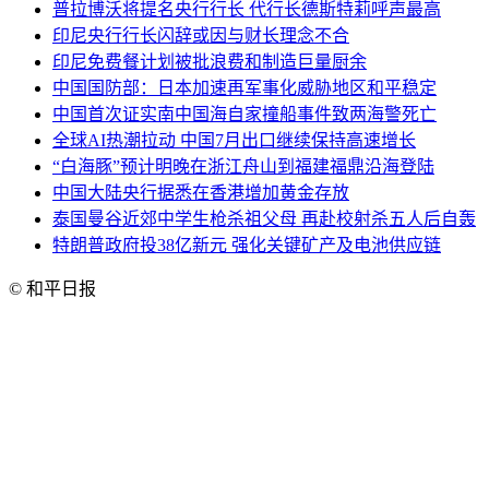
普拉博沃将提名央行行长 代行长德斯特莉呼声最高
印尼央行行长闪辞或因与财长理念不合
印尼免费餐计划被批浪费和制造巨量厨余
中国国防部：日本加速再军事化威胁地区和平稳定
中国首次证实南中国海自家撞船事件致两海警死亡
全球AI热潮拉动 中国7月出口继续保持高速增长
“白海豚”预计明晚在浙江舟山到福建福鼎沿海登陆
中国大陆央行据悉在香港增加黄金存放
泰国曼谷近郊中学生枪杀祖父母 再赴校射杀五人后自轰
特朗普政府投38亿新元 强化关键矿产及电池供应链
© 和平日报