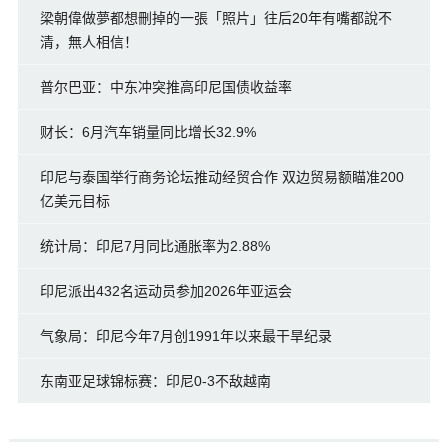
梁朝偉做夢都想刪掉的一張「照片」往后20年有嘴都說不
清，無人相信！
普尔巴亚：中东冲突推高印尼国债收益率
财长：6月汽车销量同比增长32.9%
印尼与泰国举行商务论坛推动经贸合作 双边贸易额瞄准200
亿美元目标
统计局：印尼7月同比通胀率为2.88%
印尼派出432名运动员参加2026年亚运会
气象局：印尼今年7月创1991年以来最干旱纪录
东南亚足球锦标赛：印尼0-3不敌越南