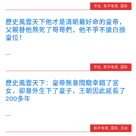
华社
,
和平电视
,
国际
歷史風雲天下他才是清朝最好命的皇帝，
父親替他熬死了哥哥們，他不爭不搶白撿
皇位！
...
华社
,
和平电视
,
国际
歷史風雲天下：皇帝無意間寵幸錯了宮
女，卻意外生下了皇子，王朝因此延長了
200多年
...
和平电视
,
国际
,
活动