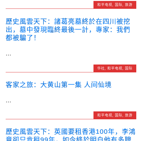
和平电视
,
国际
,
旅游
歷史風雲天下：諸葛亮墓終於在四川被挖
出，墓中發現臨終最後一計，專家：我們
都被騙了！
...
华社
,
和平电视
,
国际
客家之旅：大黄山第一集 人间仙境
...
和平电视
,
国际
,
旅游
歷史風雲天下：英國要租香港100年，李鴻
章卻只肯租99年，如今終於明白他有多聰