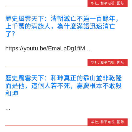
华社
,
和平电视
,
国际
歷史風雲天下：清朝滅亡不過一百餘年，
上千萬的滿族人，為什麼滿語迅速消亡
了？
https://youtu.be/EmaLpDg1fiM...
华社
,
和平电视
,
国际
歷史風雲天下：和珅真正的靠山並非乾隆
而是他，這個人若不死，嘉慶根本不敢殺
和珅
...
华社
,
和平电视
,
国际