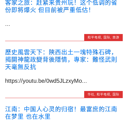
客家之旅：赶紧来贵州玩！这个低调的省
份即将爆火 但目前被严重低估！
...
和平电视
,
国际
,
旅游
歷史風雲天下：陝西出土一塊特殊石碑，
揭開神龍政變背後隱情，專家：難怪武則
天毫無反抗
https://youtu.be/0wd5JLzxyMo...
华社
,
和平电视
,
国际
江南：中国人心灵的归宿！最富庶的江南
在梦里 也在水里