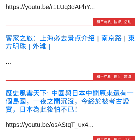
https://youtu.be/r1LUq3dAPhY...
和平电视
,
国际
,
活动
客家之旅：上海必去景点介绍 | 南京路 | 東
方明珠 | 外滩 |
...
和平电视
,
国际
,
旅游
歷史風雲天下: 中國與日本中間原來還有一
個島國，一夜之間沉沒，今終於被考古證
實，日本為此後怕不已！
https://youtu.be/osAStqT_ux4...
和平电视
,
国际
,
活动