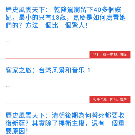
歷史風雲天下： 乾隆駕崩留下40多個嬪
妃，最小的只有13歲，嘉慶是如何處置她
們的？方法一個比一個驚人！
...
华社
,
和平电视
,
国际
客家之旅：台湾风景和音乐 1
...
和平电视
,
国际
,
旅游
歷史風雲天下：清朝後期為何誓死都要收
復新疆？其實除了捍衛主權，還有一個重
要原因！