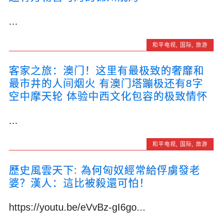
...
和平电视
,
国际
,
旅游
客家之旅：澳门！这里有最极致的奢靡和
最市井的人间烟火 有澳门塔蹦极还有8字
空中摩天轮 体验中西文化包容的极致情怀
...
和平电视
,
国际
,
旅游
歷史風雲天下: 為何匈奴經常給俘虜發老
婆？漢人：這比被殺還可怕！
https://youtu.be/eVvBz-gI6go...