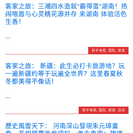
客家之旅：三湘四水造就“霸得蛮”湖南！热
闹喧嚣与心灵桃花源并存 来湖南 体验活色
生香！
...
和平电视
,
国际
,
旅游
客家之旅： 新疆：此生必打卡旅游地？玩
一遍新疆约等于玩遍全世界？这里春夏秋
冬都美得不像话！
...
和平电视
,
国际
,
旅游
,
活动
歷史風雲天下： 河南深山發現朱元璋畫