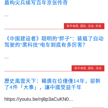
盾构尖兵续写百年京张传奇
...
和平电视
,
国际
,
活动
,
科技
《中国建设者》聪明的“胖子”：装载了自动
驾驶的“黑科技”电车到底有多厉害？
...
和平电视
,
国际
,
活动
歷史風雲天下：楊廣在位僅僅14年，卻幹
了4件「大事」，讓中國受益千年
https://youtu.be/nj8p3aCuKN0...