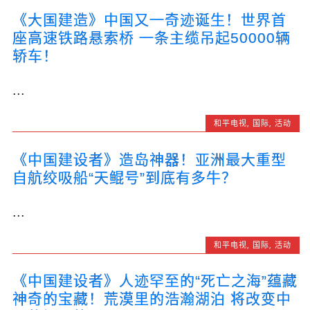
《大国建造》中国又一奇迹诞生！世界首
座高速铁路悬索桥 一条主缆吊起50000辆
轿车！
...
和平电视
,
国际
,
活动
《中国建设者》造岛神器！亚洲最大重型
自航绞吸船“天鲲号”到底有多牛？
...
和平电视
,
国际
,
活动
《中国建设者》人迹罕至的“死亡之海”蕴藏
神奇的宝藏！荒漠里的浩瀚湖泊 将改变中