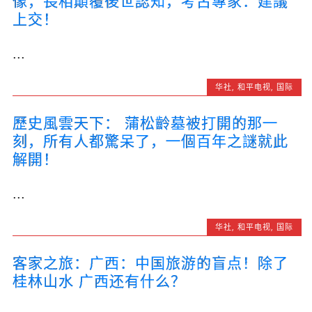
像，長相顛覆後世認知，考古專家：建議
上交！
...
华社
,
和平电视
,
国际
歷史風雲天下： 蒲松齡墓被打開的那一
刻，所有人都驚呆了，一個百年之謎就此
解開！
...
华社
,
和平电视
,
国际
客家之旅：广西：中国旅游的盲点！除了
桂林山水 广西还有什么？