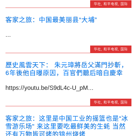
华社
,
和平电视
,
国际
客家之旅：中国最美丽县“大埔”
...
华社
,
和平电视
,
国际
歷史風雲天下： 朱元璋將岳父滿門抄斬，
6年後他自曝原因，百官們聽后暗自慶幸
https://youtu.be/S9dL4c-U_pM...
华社
,
和平电视
,
国际
客家之旅：这里是中国工业的摇篮也是“冰
雪游乐场” 来这里要吃最鲜美的生蚝 当然
还有万物皆可烤的锦州烧烤