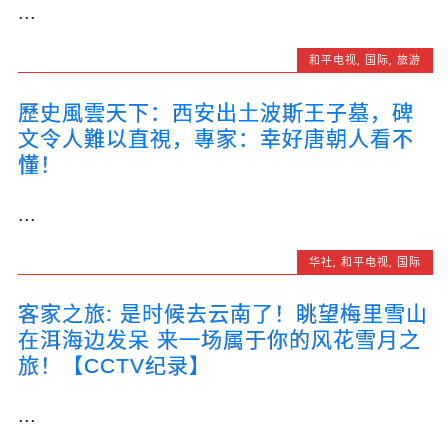
...
和平电视
,
国际
,
旅游
歷史風雲天下：西安出土波斯王子墓，碑
文令人難以直視，專家：幸好唐朝人看不
懂！
...
华社
,
和平电视
,
国际
客家之旅: 是时候去云南了！眺望梅里雪山
在洱海边发呆 来一场属于你的风花雪月之
旅！【CCTV纪录】
...