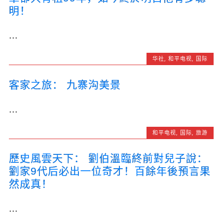
明！
...
华社
,
和平电视
,
国际
客家之旅： 九寨沟美景
...
和平电视
,
国际
,
旅游
歷史風雲天下： 劉伯溫臨終前對兒子說：
劉家9代后必出一位奇才！百餘年後預言果
然成真！
...