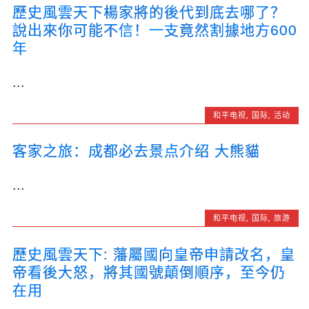
歷史風雲天下楊家將的後代到底去哪了？
說出來你可能不信！一支竟然割據地方600
年
...
和平电视
,
国际
,
活动
客家之旅：成都必去景点介绍 大熊貓
...
和平电视
,
国际
,
旅游
歷史風雲天下: 藩屬國向皇帝申請改名，皇
帝看後大怒，將其國號顛倒順序，至今仍
在用