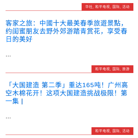
华社
,
和平电视
,
国际
,
活动
客家之旅：中國十大最美春季旅遊景點，
约闺蜜朋友去野外郊游踏青赏花，享受春
日的美好
...
和平电视
,
国际
,
旅游
「大国建造 第二季」重达165吨！广州高
空木棉花开！这项大国建造挑战极限！第
一集 |
...
和平电视
,
国际
,
活动