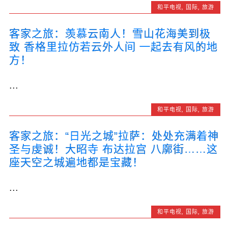
和平电视
,
国际
,
旅游
客家之旅：羡慕云南人！雪山花海美到极
致 香格里拉仿若云外人间 一起去有风的地
方！
...
和平电视
,
国际
,
旅游
客家之旅：“日光之城”拉萨：处处充满着神
圣与虔诚！大昭寺 布达拉宫 八廓街……这
座天空之城遍地都是宝藏！
...
和平电视
,
国际
,
旅游