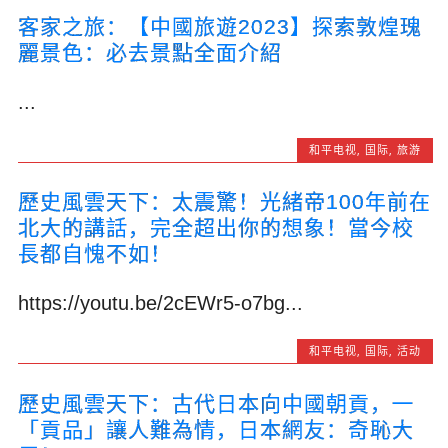
客家之旅：【中國旅遊2023】探索敦煌瑰
麗景色：必去景點全面介紹
...
和平电视
,
国际
,
旅游
歷史風雲天下：太震驚！光緒帝100年前在
北大的講話，完全超出你的想象！當今校
長都自愧不如！
https://youtu.be/2cEWr5-o7bg...
和平电视
,
国际
,
活动
歷史風雲天下：古代日本向中國朝貢，一
「貢品」讓人難為情，日本網友：奇恥大