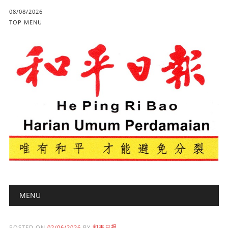
08/08/2026
TOP MENU
Main menu
Skip to content
MENU
POSTED ON
02/06/2026
BY
和平日报