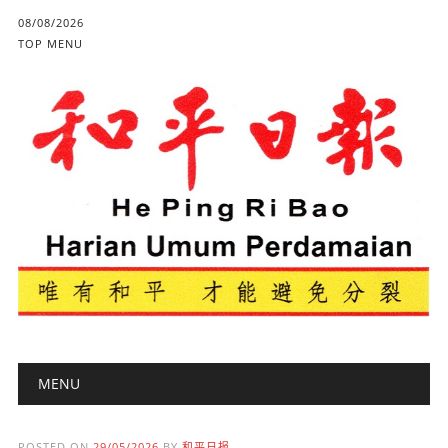
08/08/2026
TOP MENU
Main menu
Skip to content
MENU
POSTED ON
29/05/2026
BY
和平日报