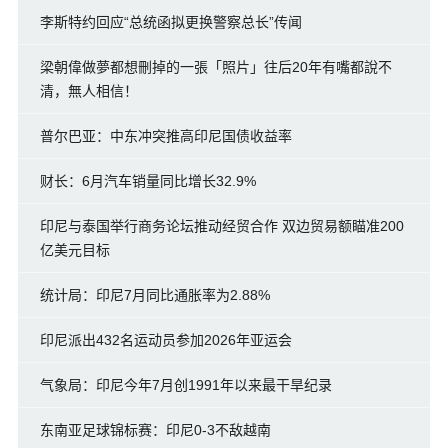
李斯特约回应“总统函拟更换警察总长”传闻
梁朝偉做夢都想刪掉的一張「照片」往后20年有嘴都說不
清，無人相信！
普尔巴亚：中东冲突推高印尼国债收益率
财长：6月汽车销量同比增长32.9%
印尼与泰国举行商务论坛推动经贸合作 双边贸易额瞄准200
亿美元目标
统计局：印尼7月同比通胀率为2.88%
印尼派出432名运动员参加2026年亚运会
气象局：印尼今年7月创1991年以来最干旱纪录
东南亚足球锦标赛：印尼0-3不敌越南