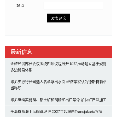
站点
最新信息
金砖经贸部长会议围绕四项议程展开 印尼推动建立基于规则
多边贸易体系
印尼央行行长候选人名单浮出水面 经济学家认为德斯特莉相
当称职
印尼继续实施镍、铝土矿和铜精矿出口禁令 加快矿产深加工
千岛群岛海上运输管理 自2027年起将由Transjakarta接管