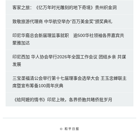
客家之旅：《亿万年时光雕刻的地下奇境》贵州织金洞
致敬旅游代理商 中华航空举办“百万美金奖”颁奖典礼
印尼华裔总会新届理监事就职 逾500华社领袖各界嘉宾共
聚雅加达
印尼西加 华人协会举行2026年全国工作会议 团结乡亲 共谋
发展
三宝垄福清公会举行第十七届理事会选举大会 王玉忠蝉联主
席暨宣布筹备100周年庆典
《给阿嬷的情书》印尼上映，各界侨胞共睹侨批岁月
© 和平日报