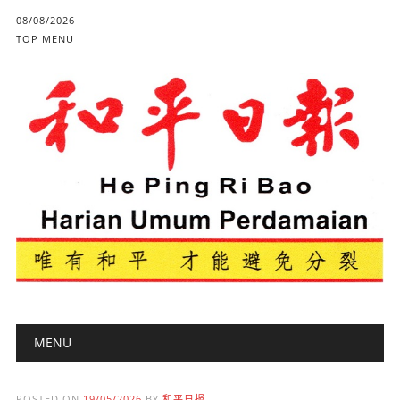
08/08/2026
TOP MENU
Main menu
Skip to content
MENU
POSTED ON
19/05/2026
BY
和平日报