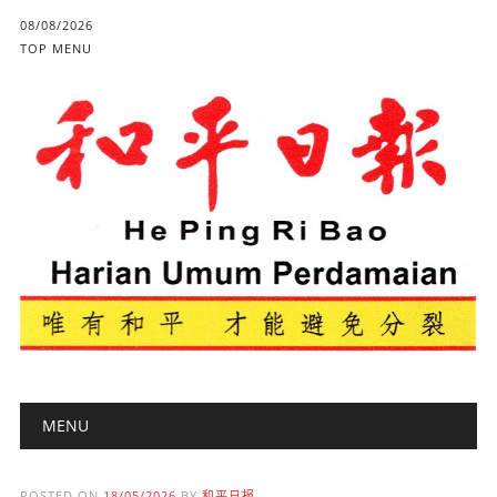
08/08/2026
TOP MENU
Main menu
Skip to content
MENU
POSTED ON
18/05/2026
BY
和平日报