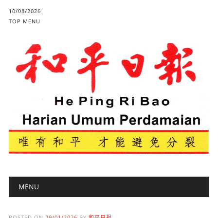
10/08/2026
TOP MENU
Main menu
Skip to content
MENU
POSTED ON
29/01/2026
BY
和平日报