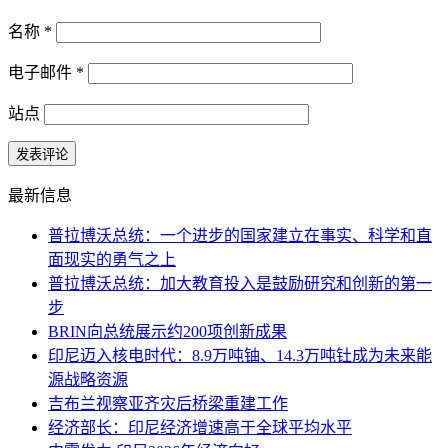
名称
*
电子邮件
*
站点
最新信息
普拉博沃总统：一个进步的国家建立在事实、科学和直
面现实的勇气之上
普拉博沃总统：加大教育投入是鼓励研究和创新的第一
步
BRIN向总统展示约200项创新成果
印尼迈入核电时代：8.9万吨铀、14.3万吨钍成为未来能
源战略资源
吉布兰视察亚齐灾后桥梁重建工作
经济部长：印尼经济增速高于全球平均水平