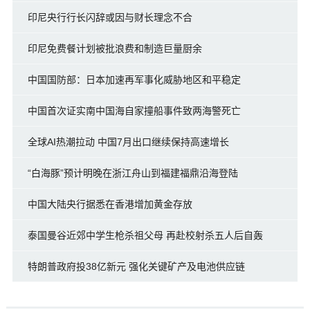
印尼央行行长闪辞或因与财长理念不合
印尼免费餐计划被批浪费和制造巨量厨余
中国国防部：日本加速再军事化威胁地区和平稳定
中国首次证实南中国海自家撞船事件致两海警死亡
全球AI热潮拉动 中国7月出口继续保持高速增长
“白海豚”预计明晚在浙江舟山到福建福鼎沿海登陆
中国大陆央行据悉在香港增加黄金存放
泰国曼谷近郊中学生枪杀祖父母 再赴校射杀五人后自轰
特朗普政府投38亿新元 强化关键矿产及电池供应链