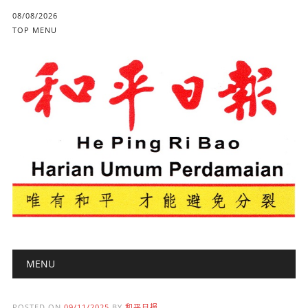
08/08/2026
TOP MENU
Main menu
Skip to content
MENU
POSTED ON
09/11/2025
BY
和平日报