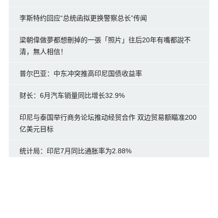
李斯特约回应“总统函拟更换警察总长”传闻
梁朝偉做夢都想刪掉的一張「照片」往后20年有嘴都說不
清，無人相信！
普尔巴亚：中东冲突推高印尼国债收益率
财长：6月汽车销量同比增长32.9%
印尼与泰国举行商务论坛推动经贸合作 双边贸易额瞄准200
亿美元目标
统计局：印尼7月同比通胀率为2.88%
印尼派出432名运动员参加2026年亚运会
气象局：印尼今年7月创1991年以来最干旱纪录
东南亚足球锦标赛：印尼0-3不敌越南