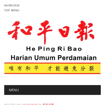
06/08/2026
TOP MENU
Main menu
Skip to content
MENU
POSTED ON
24/10/2025
BY
和平日报