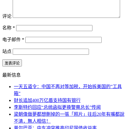
评论
名称
*
电子邮件
*
站点
最新信息
一天五道令：中国不再对等加税，开始拆美国的”工具
箱”
财长追加400万亿盾支持国有银行
李斯特约回应“总统函拟更换警察总长”传闻
梁朝偉做夢都想刪掉的一張「照片」往后20年有嘴都說
不清，無人相信！
普尔巴亚：中东冲突推高印尼国债收益率