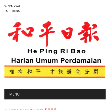
07/08/2026
TOP MENU
Main menu
Skip to content
MENU
POSTED ON
17/02/2025
BY
和平日报