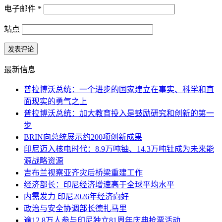
电子邮件
*
站点
最新信息
普拉博沃总统：一个进步的国家建立在事实、科学和直
面现实的勇气之上
普拉博沃总统：加大教育投入是鼓励研究和创新的第一
步
BRIN向总统展示约200项创新成果
印尼迈入核电时代：8.9万吨铀、14.3万吨钍成为未来能
源战略资源
吉布兰视察亚齐灾后桥梁重建工作
经济部长：印尼经济增速高于全球平均水平
内需发力 印尼2026年经济向好
政治与安全协调部长德扎马里
逾12.8万人参与印尼独立81周年庆典抢票活动