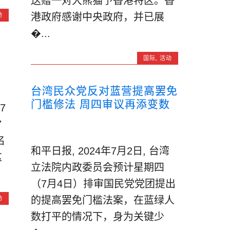
送赠一对大熊猫予香港特区。香
动
港政府感谢中央政府，并已展
�...
国际
,
活动
台湾民众党反对蓝营提高罢免
门槛修法 周四审议再添变数
7
7
名
和平日报, 2024年7月2日, 台湾
这
立法院内政委员会预计星期四
（7月4日）排审国民党党团提出
动
的提高罢免门槛法案，在蓝绿人
数打平的情况下，身为关键少