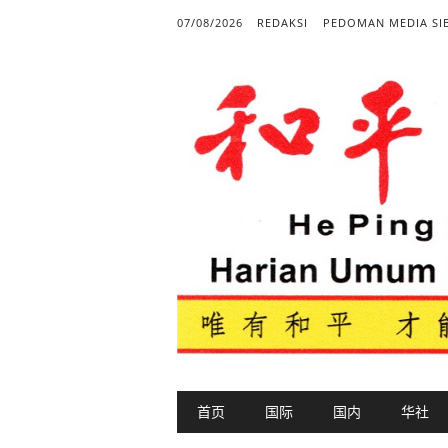
07/08/2026
REDAKSI
PEDOMAN MEDIA SI
Main menu
Skip to content
首页
国际
国内
华社