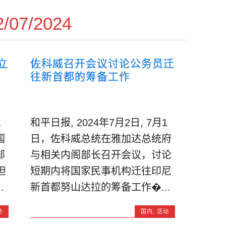
2/07/2024
立
佐科威召开会议讨论公务员迁
往新首都的筹备工作
1
和平日报, 2024年7月2日, 7月1
国
日，佐科威总统在雅加达总统府
部
与相关内阁部长召开会议，讨论
担
短期内将国家民事机构迁往印尼
.
新首都努山达拉的筹备工作�...
动
国内
,
活动