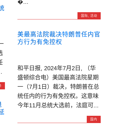
�...
统
国际
,
活动
美最高法院裁决特朗普任内官
方行为有免控权
一
选
任
和平日报, 2024年7月2日, （华
.
盛顿综合电）美国最高法院星期
动
一（7月1日）裁决，特朗普在总
统任内的行为有免控权。这意味
退
今年11月总统大选前，法庭可...
延
国内