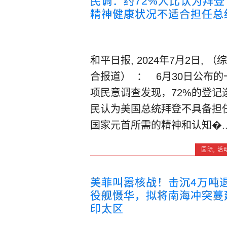
民调：约72%人比认为拜登
精神健康状况不适合担任总
和平日报, 2024年7月2日, （综
合报道） ： 6月30日公布的
项民意调查发现，72%的登记
民认为美国总统拜登不具备担
国家元首所需的精神和认知�..
国际
,
活
美菲叫嚣核战！击沉4万吨
役舰慑华，拟将南海冲突蔓
印太区