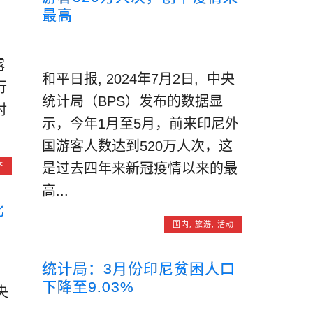
最高
露
和平日报, 2024年7月2日, 中央
行
统计局（BPS）发布的数据显
对
示，今年1月至5月，前来印尼外
国游客人数达到520万人次，这
济
是过去四年来新冠疫情以来的最
高...
比
国内
,
旅游
,
活动
统计局：3月份印尼贫困人口
下降至9.03%
央